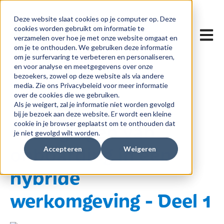
Deze website slaat cookies op je computer op. Deze
cookies worden gebruikt om informatie te
Hoofdn
verzamelen over hoe je met onze website omgaat en
om je te onthouden. We gebruiken deze informatie
om je surfervaring te verbeteren en personaliseren,
en voor analyse en meetgegevens over onze
bezoekers, zowel op deze website als via andere
media. Zie ons Privacybeleid voor meer informatie
over de cookies die we gebruiken.
Als je weigert, zal je informatie niet worden gevolgd
13 aug 2024 08:57
bij je bezoek aan deze website. Er wordt een kleine
Uitdagingen van
cookie in je browser geplaatst om te onthouden dat
je niet gevolgd wilt worden.
onboarding in een
Accepteren
Weigeren
hybride
werkomgeving - Deel 1