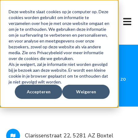
Deze website slaat cookies op je computer op. Deze
cookies worden gebruikt om informatie te
Hoofdn
verzamelen over hoe je met onze website omgaat en
om je te onthouden. We gebruiken deze informatie
om je surfervaring te verbeteren en personaliseren,
en voor analyse en meetgegevens over onze
bezoekers, zowel op deze website als via andere
media. Zie ons Privacybeleid voor meer informatie
Neem contact op
over de cookies die we gebruiken.
Als je weigert, zal je informatie niet worden gevolgd
bij je bezoek aan deze website. Er wordt een kleine
cookie in je browser geplaatst om te onthouden dat
Heb je een vraag? Laat hem achter en we nemen zo
je niet gevolgd wilt worden.
snel mogelijk contact op.
Accepteren
Weigeren
Clarissenstraat 22, 5281 AZ Boxtel