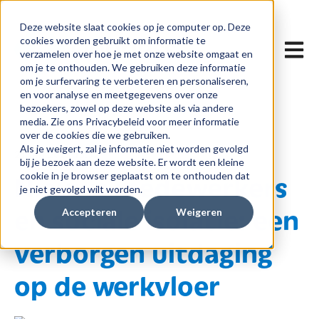
Deze website slaat cookies op je computer op. Deze
cookies worden gebruikt om informatie te
Hoofdn
verzamelen over hoe je met onze website omgaat en
om je te onthouden. We gebruiken deze informatie
om je surfervaring te verbeteren en personaliseren,
en voor analyse en meetgegevens over onze
bezoekers, zowel op deze website als via andere
media. Zie ons Privacybeleid voor meer informatie
over de cookies die we gebruiken.
Als je weigert, zal je informatie niet worden gevolgd
21 feb 2025 13:32
bij je bezoek aan deze website. Er wordt een kleine
Nieuwe medewerkers
cookie in je browser geplaatst om te onthouden dat
je niet gevolgd wilt worden.
en sociale isolatie: een
Accepteren
Weigeren
verborgen uitdaging
op de werkvloer