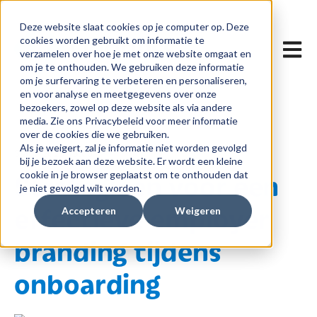
Deze website slaat cookies op je computer op. Deze
cookies worden gebruikt om informatie te
Hoofdn
verzamelen over hoe je met onze website omgaat en
om je te onthouden. We gebruiken deze informatie
om je surfervaring te verbeteren en personaliseren,
en voor analyse en meetgegevens over onze
bezoekers, zowel op deze website als via andere
media. Zie ons Privacybeleid voor meer informatie
over de cookies die we gebruiken.
Als je weigert, zal je informatie niet worden gevolgd
3 apr 2025 13:00
bij je bezoek aan deze website. Er wordt een kleine
Strategieën voor een
cookie in je browser geplaatst om te onthouden dat
je niet gevolgd wilt worden.
effectieve employer
Accepteren
Weigeren
branding tijdens
onboarding