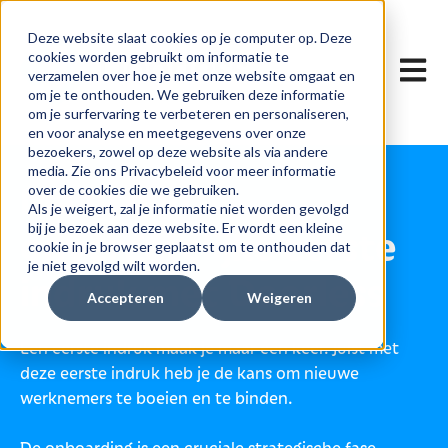
Deze website slaat cookies op je computer op. Deze
cookies worden gebruikt om informatie te
Hoofdn
verzamelen over hoe je met onze website omgaat en
om je te onthouden. We gebruiken deze informatie
om je surfervaring te verbeteren en personaliseren,
en voor analyse en meetgegevens over onze
bezoekers, zowel op deze website als via andere
media. Zie ons Privacybeleid voor meer informatie
Maak een
over de cookies die we gebruiken.
Als je weigert, zal je informatie niet worden gevolgd
onvergetelijke eerste
bij je bezoek aan deze website. Er wordt een kleine
cookie in je browser geplaatst om te onthouden dat
je niet gevolgd wilt worden.
indruk met Doorless
Accepteren
Weigeren
Een eerste indruk maak je maar één keer. Juist met
deze eerste indruk heb je de kans om nieuwe
werknemers te boeien en te binden.
De onboarding is een cruciale strategische fase