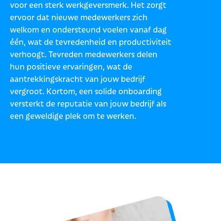
voor een sterk werkgeversmerk. Het zorgt
ervoor dat nieuwe medewerkers zich
welkom en ondersteund voelen vanaf dag
één, wat de tevredenheid en productiviteit
verhoogt. Tevreden medewerkers delen
hun positieve ervaringen, wat de
aantrekkingskracht van jouw bedrijf
vergroot. Kortom, een solide onboarding
versterkt de reputatie van jouw bedrijf als
een geweldige plek om te werken.