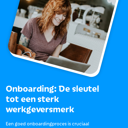
Onboarding: De sleutel
tot een sterk
werkgeversmerk
Een goed onboardingproces is cruciaal