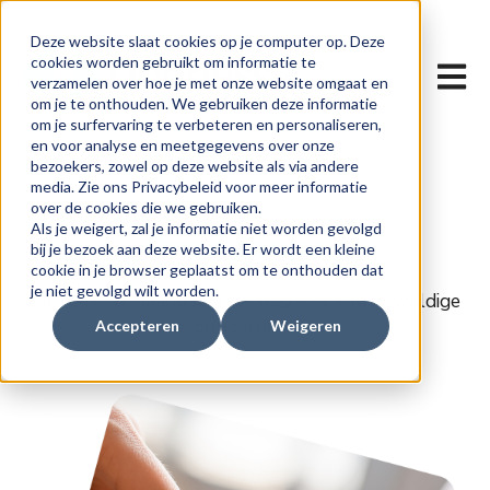
Deze website slaat cookies op je computer op. Deze
cookies worden gebruikt om informatie te
Hoofdn
verzamelen over hoe je met onze website omgaat en
om je te onthouden. We gebruiken deze informatie
om je surfervaring te verbeteren en personaliseren,
en voor analyse en meetgegevens over onze
bezoekers, zowel op deze website als via andere
media. Zie ons Privacybeleid voor meer informatie
over de cookies die we gebruiken.
Als je weigert, zal je informatie niet worden gevolgd
Onze aanpak
bij je bezoek aan deze website. Er wordt een kleine
cookie in je browser geplaatst om te onthouden dat
je niet gevolgd wilt worden.
Binnen een maand aan de slag met een geweldige
onboarding!
Accepteren
Weigeren